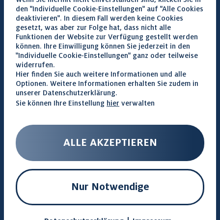
0800 803 8000
den "Individuelle Cookie-Einstellungen" auf "Alle Cookies
deaktivieren". In diesem Fall werden keine Cookies
gesetzt, was aber zur Folge hat, dass nicht alle
Funktionen der Website zur Verfügung gestellt werden
können. Ihre Einwilligung können Sie jederzeit in den
"Individuelle Cookie-Einstellungen" ganz oder teilweise
widerrufen.
Hier finden Sie auch weitere Informationen und alle
Kundenbewertungen: Ihr
Optionen. Weitere Informationen erhalten Sie zudem in
Bestatter für ganz
unserer
Datenschutzerklärung
.
Deutschland
Sie können Ihre Einstellung
hier
verwalten
Wir sind sehr stolz darauf, für die Familien, die uns
ihr Vertrauen schenken, stets unser Bestes zu geben
und auch Sonderwünsche zu erfüllen.
ALLE AKZEPTIEREN
4.6 Sterne bei Google | Alle
323 Reviews lesen
Nur Notwendige